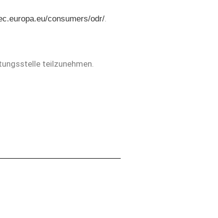
.
/ec.europa.eu/consumers/odr/
htungsstelle teilzunehmen.